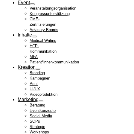
Event
Veranstaltungsorganisation
Kongressunterstützung
CME-
Zertifizierungen
Advisory Boards
Inhalte
Medical Writing
HCP-
Kommunikation
MFA
Patient*innenkommunikation
Kreation
Branding
Kampagnen
Print
UI/UX
Videoproduktion
Marketing
Beratung
Eventkonzepte
Social Media
SOPs
Strategie
Workshops