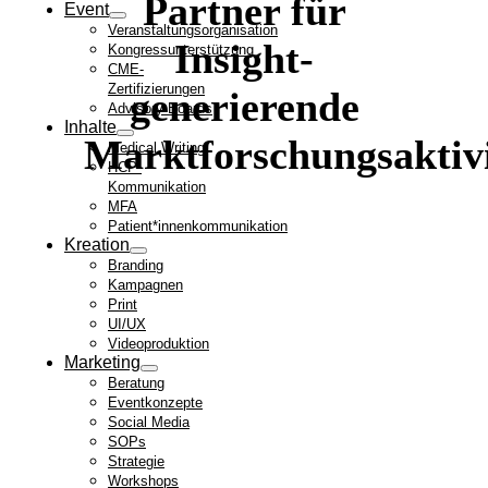
Partner für
Event
Veranstaltungsorganisation
Insight-
Kongressunterstützung
CME-
Zertifizierungen
generierende
Advisory Boards
Inhalte
Marktforschungsaktiv
Medical Writing
HCP-
Kommunikation
MFA
Patient*innenkommunikation
Kreation
Branding
Kampagnen
Print
UI/UX
Videoproduktion
Marketing
Beratung
Eventkonzepte
Social Media
SOPs
Strategie
Workshops