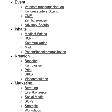
Event
Veranstaltungsorganisation
Kongressunterstützung
CME-
Zertifizierungen
Advisory Boards
Inhalte
Medical Writing
HCP-
Kommunikation
MFA
Patient*innenkommunikation
Kreation
Branding
Kampagnen
Print
UI/UX
Videoproduktion
Marketing
Beratung
Eventkonzepte
Social Media
SOPs
Strategie
Workshops