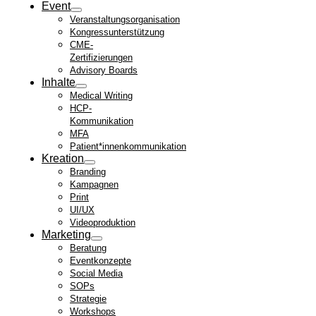
Event
Veranstaltungsorganisation
Kongressunterstützung
CME-
Zertifizierungen
Advisory Boards
Inhalte
Medical Writing
HCP-
Kommunikation
MFA
Patient*innenkommunikation
Kreation
Branding
Kampagnen
Print
UI/UX
Videoproduktion
Marketing
Beratung
Eventkonzepte
Social Media
SOPs
Strategie
Workshops