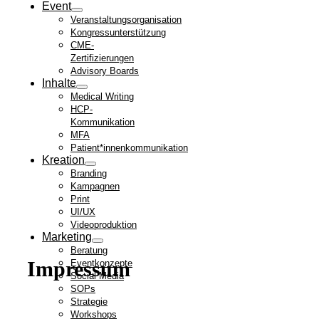
Event
Veranstaltungsorganisation
Kongressunterstützung
CME-
Zertifizierungen
Advisory Boards
Inhalte
Medical Writing
HCP-
Kommunikation
MFA
Patient*innenkommunikation
Kreation
Branding
Kampagnen
Print
UI/UX
Videoproduktion
Marketing
Beratung
Impressum
Eventkonzepte
Social Media
SOPs
Strategie
Workshops