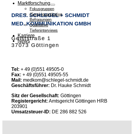
Marktforschung
Fokusgruppen
(Semi-)quantitative
DRES. SCHLEGEL + SCHMIDT
Befragungen
MED. KOMMUNIKATION GMBH
Qualitative
Tiefeninterviews
Karriere
Geiststraße 1
News
37073 Göttingen
Tel:
+ 49 (0)551 49505-0
Fax:
+ 49 (0)551 49505-55
Mail:
medkom@schlegel-schmidt.de
Geschäftsführer:
Dr. Hauke Schmidt
Sitz der Gesellschaft:
Göttingen
Registergericht:
Amtsgericht Göttingen HRB
203901
Umsatzsteuer-ID:
DE 286 882 526