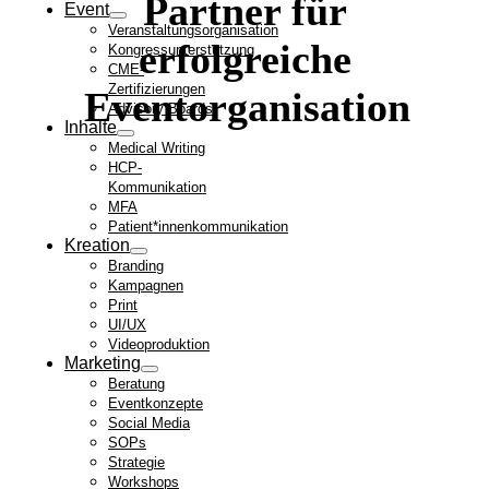
Partner für
Event
Veranstaltungsorganisation
erfolgreiche
Kongressunterstützung
CME-
Zertifizierungen
Eventorganisation
Advisory Boards
Inhalte
Medical Writing
HCP-
Kommunikation
MFA
Patient*innenkommunikation
Kreation
Branding
Kampagnen
Print
UI/UX
Videoproduktion
Marketing
Beratung
Eventkonzepte
Social Media
SOPs
Strategie
Workshops