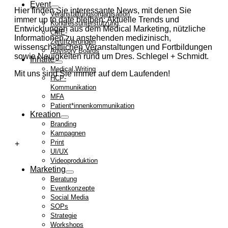
Event
Hier finden Sie interessante News, mit denen Sie
Veranstaltungsorganisation
immer up to date bleiben: Aktuelle Trends und
Kongressunterstützung
Entwicklungen aus dem Medical Marketing, nützliche
CME-
Informationen zu anstehenden medizinisch,
Zertifizierungen
wissenschaftlichen Veranstaltungen und Fortbildungen
Advisory Boards
sowie Neuigkeiten rund um Dres. Schlegel + Schmidt.
Inhalte
Medical Writing
Mit uns sind Sie immer auf dem Laufenden!
HCP-
Kommunikation
MFA
Patient*innenkommunikation
Kreation
Branding
Kampagnen
Print
UI/UX
Videoproduktion
Marketing
Beratung
Eventkonzepte
Social Media
SOPs
Strategie
Workshops