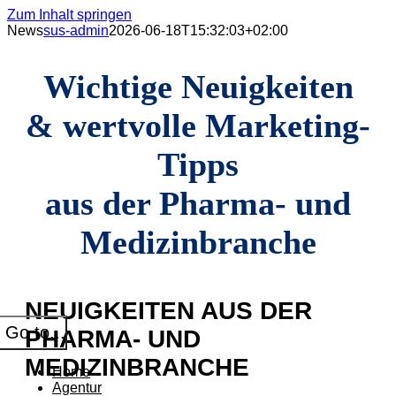
Zum Inhalt springen
News
sus-admin
2026-06-18T15:32:03+02:00
Wichtige Neuigkeiten
& wertvolle Marketing-
Tipps
aus der Pharma- und
Medizinbranche
NEUIGKEITEN AUS DER
Go to...
PHARMA- UND
MEDIZINBRANCHE
Home
Agentur