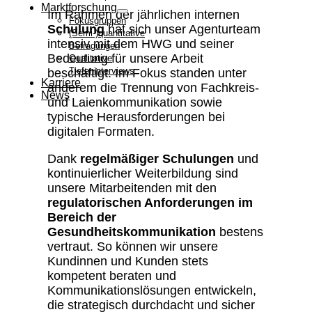
Marktforschung
Im Rahmen der jährlichen internen
Fokusgruppen
Schulung
hat sich unser Agenturteam
(Semi-)quantitative
intensiv mit dem HWG und seiner
Befragungen
Bedeutung für unsere Arbeit
Qualitative
Tiefeninterviews
beschäftigt. Im Fokus standen unter
Karriere
anderem die Trennung von Fachkreis-
News
und Laienkommunikation sowie
typische Herausforderungen bei
digitalen Formaten.
Dank
regelmäßiger Schulungen
und
kontinuierlicher Weiterbildung sind
unsere Mitarbeitenden mit den
regulatorischen Anforderungen im
Bereich der
Gesundheitskommunikation
bestens
vertraut. So können wir unsere
Kundinnen und Kunden stets
kompetent beraten und
Kommunikationslösungen entwickeln,
die strategisch durchdacht und sicher