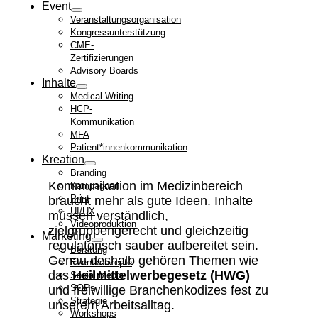
Event
Veranstaltungsorganisation
Kongressunterstützung
CME-
Zertifizierungen
Advisory Boards
Inhalte
Medical Writing
HCP-
Kommunikation
MFA
Patient*innenkommunikation
Kreation
Branding
Kommunikation im Medizinbereich
Kampagnen
Print
braucht mehr als gute Ideen. Inhalte
UI/UX
müssen verständlich,
Videoproduktion
zielgruppengerecht und gleichzeitig
Marketing
regulatorisch sauber aufbereitet sein.
Beratung
Genau deshalb gehören Themen wie
Eventkonzepte
das
Heilmittelwerbegesetz (HWG)
Social Media
SOPs
und freiwillige Branchenkodizes fest zu
Strategie
unserem Arbeitsalltag.
Workshops