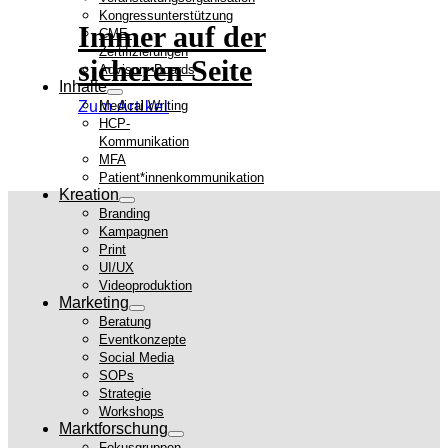
Kongressunterstützung
Immer auf der
CME-
Zertifizierungen
sicheren Seite
Advisory Boards
Inhalte
Zum Artikel
Medical Writing
HCP-
Kommunikation
MFA
Patient*innenkommunikation
Kreation
Branding
Kampagnen
Print
UI/UX
Videoproduktion
Marketing
Beratung
Eventkonzepte
Social Media
SOPs
Strategie
Workshops
Marktforschung
Fokusgruppen