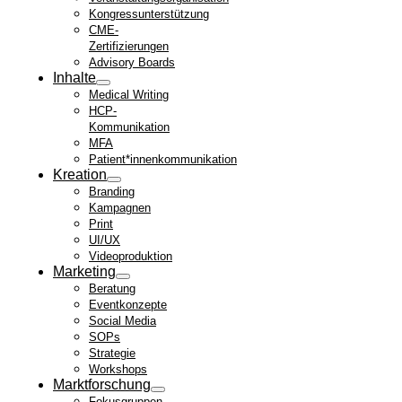
Kongressunterstützung
CME-
Zertifizierungen
Advisory Boards
Inhalte
Medical Writing
HCP-
Kommunikation
MFA
Patient*innenkommunikation
Kreation
Branding
Kampagnen
Print
UI/UX
Videoproduktion
Marketing
Beratung
Eventkonzepte
Social Media
SOPs
Strategie
Workshops
Marktforschung
Fokusgruppen