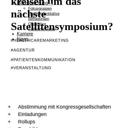
kreisen um das
Marktforschung
Fokusgruppen
nächste
(Semi-)quantitative
Befragungen
Satellitensymposium?
Qualitative
Tiefeninterviews
Karriere
News
#HEALTHCAREMARKETING
#AGENTUR
#PATIENTENKOMMUNIKATION
#VERANSTALTUNG
Abstimmung mit Kongressgesellschaften
Einladungen
Rollups