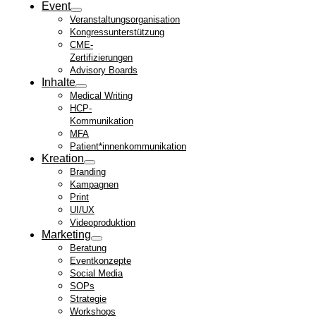
Event
Veranstaltungsorganisation
Kongressunterstützung
CME-
Zertifizierungen
Advisory Boards
Inhalte
Medical Writing
HCP-
Kommunikation
MFA
Patient*innenkommunikation
Kreation
Branding
Kampagnen
Print
UI/UX
Videoproduktion
Marketing
Beratung
Eventkonzepte
Social Media
SOPs
Strategie
Workshops