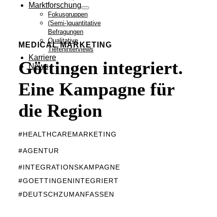
Marktforschung
Fokusgruppen
(Semi-)quantitative
Befragungen
Qualitative
MEDICAL MARKETING
Tiefeninterviews
Karriere
Göttingen integriert.
News
Eine Kampagne für
die Region
#HEALTHCAREMARKETING
#AGENTUR
#INTEGRATIONSKAMPAGNE
#GOETTINGENINTEGRIERT
#DEUTSCHZUMANFASSEN