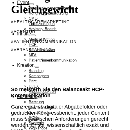
Event
Gleichgewicht
Veranstaltungsorganisation
Kongressunterstützung
CME-
#HEALTHCAREMARKETING
Zertifizierungen
Advisory Boards
#AGENTUR
Inhalte
Medical Writing
#PATIENTENKOMMUNIKATION
HCP-
#VERANSTALTUNG
Kommunikation
MFA
Patient*innenkommunikation
Kreation
Branding
Kampagnen
Print
UI/UX
So meistern Sie den Balanceakt HCP-
Videoproduktion
Kommunikation
Marketing
Beratung
Ganz egal, ob digitaler Abgabefolder oder
Eventkonzepte
gedruckter Kongressbericht: jeder Content
Social Media
SOPs
muss spezifischen Anforderungen gerecht
Strategie
werden. Er soll wissenschaftlich exakt und
Workshops