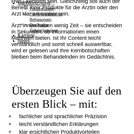
HWG-konform sein. Gleichzeitig soll auch der
Marktforschung
Benefit Ihrer Produkte für die Ärztin oder den
Fokusgruppen
Arzt klar erkennbar sein.
(Semi-)quantitative
Befragungen
Ärzt*innen haben wenig Zeit – sie entscheiden
Qualitative
Tiefeninterviews
in Sekunden, ob Informationen einen
Karriere
Mehrwert bieten. Ist Ihr Content leicht
News
verständlich und somit schnell auswertbar,
wird er gelesen und Ihre Kernbotschaften
bleiben beim Behandelnden im Gedächtnis.
Überzeugen Sie auf den
ersten Blick – mit:
fachlicher und sprachlicher Präzision
leicht verständlichen Erklärungen
klar ersichtlichen Produktvorteilen