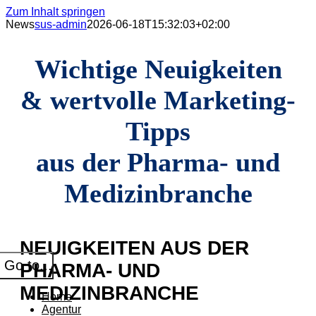
Zum Inhalt springen
News
sus-admin
2026-06-18T15:32:03+02:00
Wichtige Neuigkeiten
& wertvolle Marketing-
Tipps
aus der Pharma- und
Medizinbranche
NEUIGKEITEN AUS DER
Go to...
PHARMA- UND
MEDIZINBRANCHE
Home
Agentur