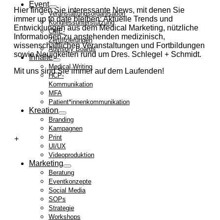
Event
Hier finden Sie interessante News, mit denen Sie
Veranstaltungsorganisation
immer up to date bleiben: Aktuelle Trends und
Kongressunterstützung
Entwicklungen aus dem Medical Marketing, nützliche
CME-
Informationen zu anstehenden medizinisch,
Zertifizierungen
wissenschaftlichen Veranstaltungen und Fortbildungen
Advisory Boards
sowie Neuigkeiten rund um Dres. Schlegel + Schmidt.
Inhalte
Medical Writing
Mit uns sind Sie immer auf dem Laufenden!
HCP-
Kommunikation
MFA
Patient*innenkommunikation
Kreation
Branding
Kampagnen
Print
UI/UX
Videoproduktion
Marketing
Beratung
Eventkonzepte
Social Media
SOPs
Strategie
Workshops