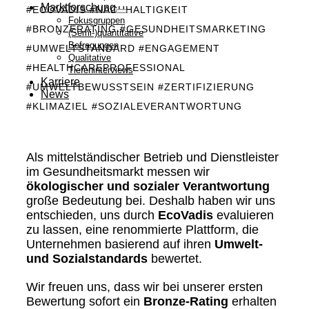
Marktforschung
#ECOVADIS #NACHHALTIGKEIT
Fokusgruppen
#BRONZERATING #GESUNDHEITSMARKETING
(Semi-)quantitative
Befragungen
#UMWELTSTANDARD #ENGAGEMENT
Qualitative
#HEALTHCAREPROFESSIONAL
Tiefeninterviews
Karriere
#UMWELTBEWUSSTSEIN #ZERTIFIZIERUNG
News
#KLIMAZIEL #SOZIALEVERANTWORTUNG
Als mittelständischer Betrieb und Dienstleister
im Gesundheitsmarkt messen wir
ökologischer und sozialer Verantwortung
große Bedeutung bei. Deshalb haben wir uns
entschieden, uns durch
EcoVadis
evaluieren
zu lassen, eine renommierte Plattform, die
Unternehmen basierend auf ihren
Umwelt-
und Sozialstandards
bewertet.
Wir freuen uns, dass wir bei unserer ersten
Bewertung sofort ein
Bronze-Rating
erhalten