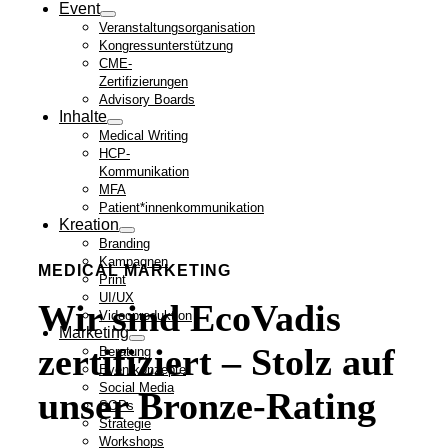
Event
Veranstaltungsorganisation
Kongressunterstützung
CME-
Zertifizierungen
Advisory Boards
Inhalte
Medical Writing
HCP-
Kommunikation
MFA
Patient*innenkommunikation
Kreation
Branding
Kampagnen
MEDICAL MARKETING
Print
UI/UX
Wir sind EcoVadis
Videoproduktion
Marketing
zertifiziert – Stolz auf
Beratung
Eventkonzepte
Social Media
unser Bronze-Rating
SOPs
Strategie
Workshops