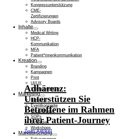
Kongressunterstützung
CME-
Zertifizierungen
Advisory Boards
Inhalte
Medical Writing
HCP-
Kommunikation
MFA
Patient*innenkommunikation
Kreation
Branding
Kampagnen
Print
UI/UX
Adhärenz:
Videoproduktion
Marketing
Unterstützen Sie
Beratung
Eventkonzepte
Betroffene im Rahmen
Social Media
SOPs
ihrer Patient-Journey
Strategie
Workshops
Zum Artikel
Marktforschung
Fokusgruppen