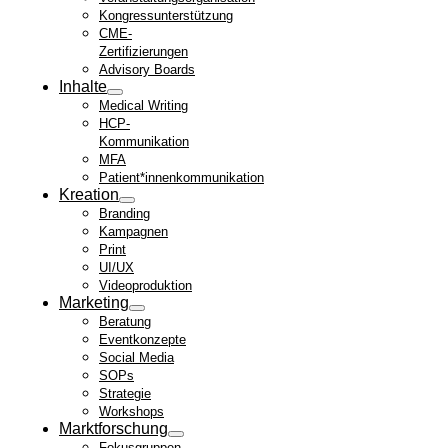
Kongressunterstützung
CME-
Zertifizierungen
Advisory Boards
Inhalte
Medical Writing
HCP-
Kommunikation
MFA
Patient*innenkommunikation
Kreation
Branding
Kampagnen
Print
UI/UX
Videoproduktion
Marketing
Beratung
Eventkonzepte
Social Media
SOPs
Strategie
Workshops
Marktforschung
Fokusgruppen