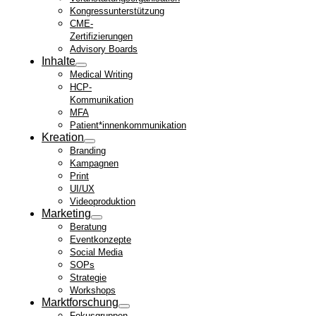
Kongressunterstützung
CME-
Zertifizierungen
Advisory Boards
Inhalte
Medical Writing
HCP-
Kommunikation
MFA
Patient*innenkommunikation
Kreation
Branding
Kampagnen
Print
UI/UX
Videoproduktion
Marketing
Beratung
Eventkonzepte
Social Media
SOPs
Strategie
Workshops
Marktforschung
Fokusgruppen